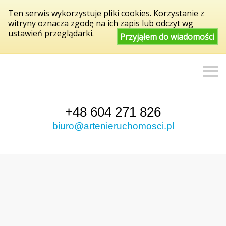
Ten serwis wykorzystuje pliki cookies. Korzystanie z
witryny oznacza zgodę na ich zapis lub odczyt wg
ustawień przeglądarki.
Przyjąłem do wiadomości
S
k
i
p
n
a
+48 604 271 826
v
biuro@artenieruchomosci.pl
i
g
a
t
i
o
n