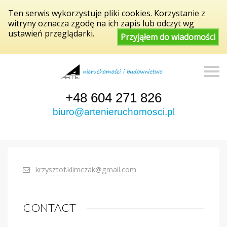
Ten serwis wykorzystuje pliki cookies. Korzystanie z
witryny oznacza zgodę na ich zapis lub odczyt wg
ustawień przeglądarki.
Przyjąłem do wiadomości
S
k
i
p
+48 604 271 826
n
a
biuro@artenieruchomosci.pl
v
i
g
a
t
i
o
krzysztof.klimczak@gmail.com
n
CONTACT