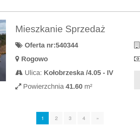
Mieszkanie Sprzedaż
Oferta nr:540344
Rogowo
Ulica:
Kołobrzeska /4.05 - IV
Powierzchnia
41.60
m²
1
2
3
4
»