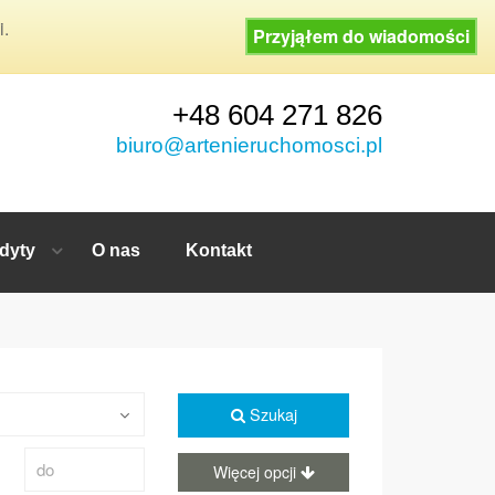
i.
Przyjąłem do wiadomości
+48 604 271 826
biuro@artenieruchomosci.pl
dyty
O nas
Kontakt
Szukaj
Więcej opcji