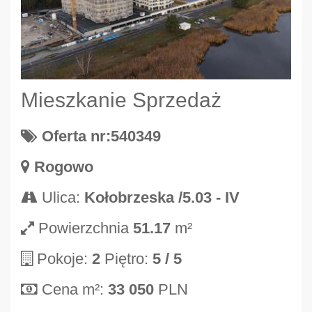
Mieszkanie Sprzedaż
Oferta nr:540349
Rogowo
Ulica:
Kołobrzeska /5.03 - IV
Powierzchnia
51.17
m²
Pokoje:
2
Piętro:
5
/ 5
Cena m²:
33 050
PLN