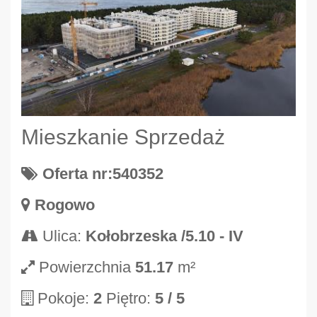
Mieszkanie Sprzedaż
Oferta nr:540352
Rogowo
Ulica:
Kołobrzeska /5.10 - IV
Powierzchnia
51.17
m²
Pokoje:
2
Piętro:
5
/ 5