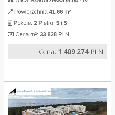
Ulica:
Kołobrzeska /5.04 - IV
Powierzchnia
41.66
m²
Pokoje:
2
Piętro:
5
/ 5
Cena m²:
33 828
PLN
Cena:
1 409 274
PLN