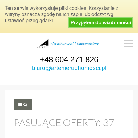
Ten serwis wykorzystuje pliki cookies. Korzystanie z
witryny oznacza zgodę na ich zapis lub odczyt wg
ustawień przeglądarki.
Przyjąłem do wiadomości
S
k
i
p
+48 604 271 826
n
a
biuro@artenieruchomosci.pl
v
i
g
a
t
i
o
n
PASUJĄCE OFERTY:
37