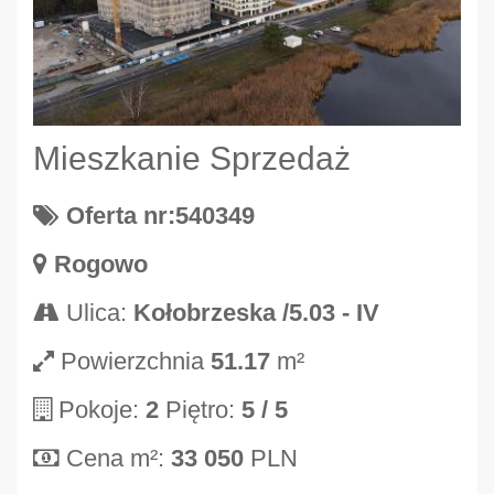
Mieszkanie Sprzedaż
Oferta nr:540349
Rogowo
Ulica:
Kołobrzeska /5.03 - IV
Powierzchnia
51.17
m²
Pokoje:
2
Piętro:
5
/ 5
Cena m²:
33 050
PLN