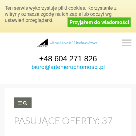
Ten serwis wykorzystuje pliki cookies. Korzystanie z
witryny oznacza zgodę na ich zapis lub odczyt wg
ustawień przeglądarki.
Przyjąłem do wiadomości
S
k
i
p
+48 604 271 826
n
a
biuro@artenieruchomosci.pl
v
i
g
a
t
i
o
n
PASUJĄCE OFERTY:
37