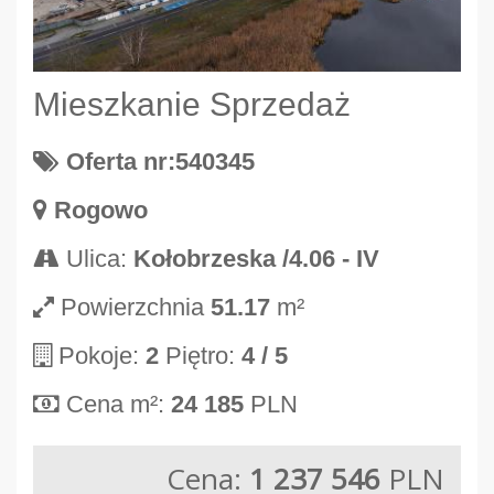
Mieszkanie Sprzedaż
Oferta nr:540345
Rogowo
Ulica:
Kołobrzeska /4.06 - IV
Powierzchnia
51.17
m²
Pokoje:
2
Piętro:
4
/ 5
Cena m²:
24 185
PLN
Cena:
1 237 546
PLN