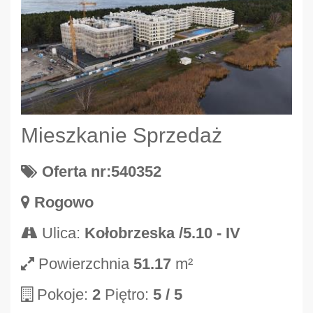
Mieszkanie Sprzedaż
Oferta nr:540352
Rogowo
Ulica:
Kołobrzeska /5.10 - IV
Powierzchnia
51.17
m²
Pokoje:
2
Piętro:
5
/ 5