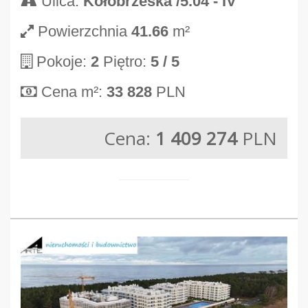
Ulica:
Kołobrzeska /5.04 - IV
Powierzchnia
41.66
m²
Pokoje:
2
Piętro:
5
/ 5
Cena m²:
33 828
PLN
Cena:
1 409 274
PLN