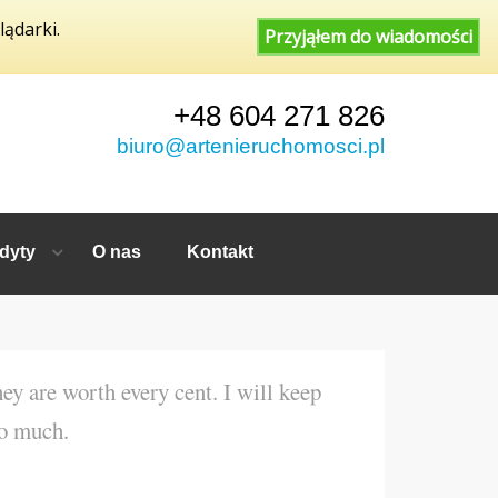
lądarki.
Przyjąłem do wiadomości
+48 604 271 826
biuro@artenieruchomosci.pl
dyty
O nas
Kontakt
hey are worth every cent. I will keep
so much.