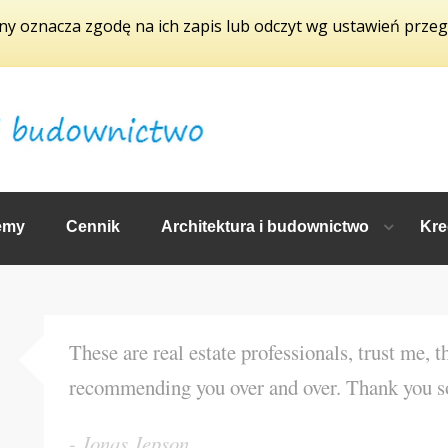
yny oznacza zgodę na ich zapis lub odczyt wg ustawień przeg
emy
Cennik
Architektura i budownictwo
Kre
These are real estate professionals, trust me, t
recommending you over and over. Thank you 
Jonas Jepson