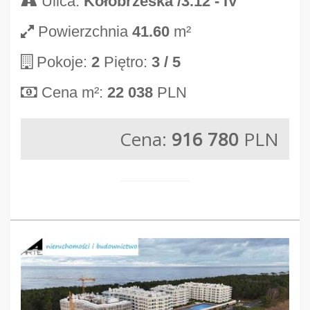
Ulica:
Kołobrzeska /3.12 - IV
Powierzchnia
41.60
m²
Pokoje:
2
Piętro:
3
/ 5
Cena m²:
22 038
PLN
Cena:
916 780
PLN