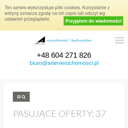
Ten serwis wykorzystuje pliki cookies. Korzystanie z
witryny oznacza zgodę na ich zapis lub odczyt wg
ustawień przeglądarki.
Przyjąłem do wiadomości
S
k
i
p
+48 604 271 826
n
a
biuro@artenieruchomosci.pl
v
i
g
a
t
i
o
n
PASUJĄCE OFERTY:
37