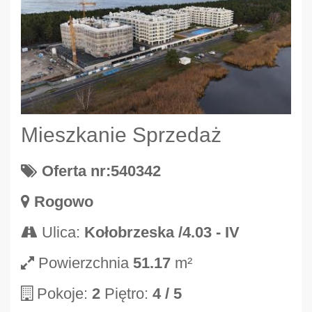
Mieszkanie Sprzedaż
Oferta nr:540342
Rogowo
Ulica:
Kołobrzeska /4.03 - IV
Powierzchnia
51.17
m²
Pokoje:
2
Piętro:
4
/ 5