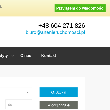
i.
Przyjąłem do wiadomości
+48 604 271 826
biuro@artenieruchomosci.pl
dyty
O nas
Kontakt
Szukaj
Więcej opcji