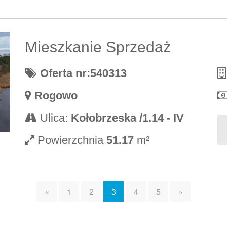
Mieszkanie Sprzedaż
Oferta nr:540313
Rogowo
Ulica:
Kołobrzeska /1.14 - IV
Powierzchnia
51.17
m²
«
1
2
3
4
5
»