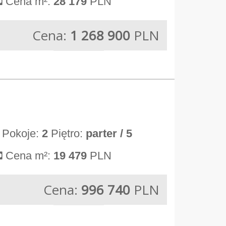
Cena m²:
28 179
PLN
Cena:
1 268 900
PLN
Pokoje:
2
Piętro:
parter
/ 5
Cena m²:
19 479
PLN
Cena:
996 740
PLN